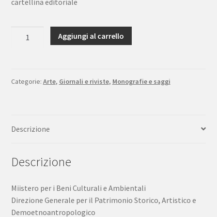
cartellina editoriale
Bollettino
Aggiungi al carrello
d'Arte
Sommario
dei
Fascicoli
Categorie:
Arte
,
Giornali e riviste
,
Monografie e saggi
dal
1979
al
Descrizione
2002
VI
serie
Descrizione
quantità
Miistero per i Beni Culturali e Ambientali
Direzione Generale per il Patrimonio Storico, Artistico e
Demoetnoantropologico