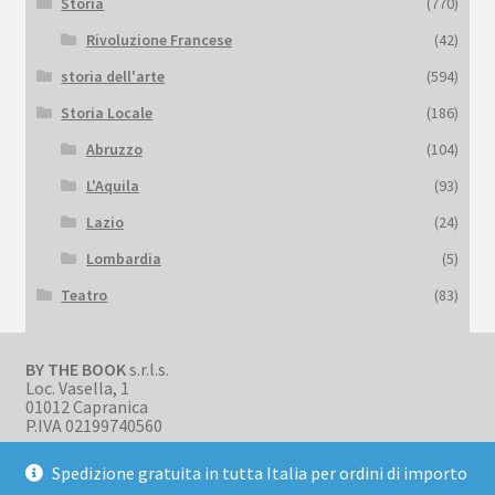
Storia
(770)
Rivoluzione Francese
(42)
storia dell'arte
(594)
Storia Locale
(186)
Abruzzo
(104)
L'Aquila
(93)
Lazio
(24)
Lombardia
(5)
Teatro
(83)
BY THE BOOK
s.r.l.s.
Loc. Vasella, 1
01012 Capranica
P.IVA 02199740560
Spedizione gratuita in tutta Italia per ordini di importo