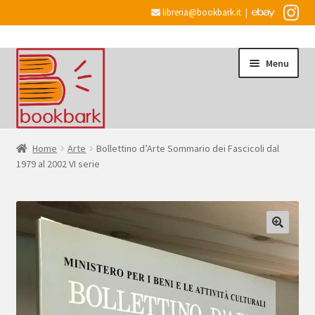
libreria@bookbark.it
|
Vai
Vai
Menu
alla
al
navigazione
contenuto
Home
Home
Arte
Bollettino d’Arte Sommario dei Fascicoli dal
1979 al 2002 VI serie
Espandi
Informazioni
il
menu
Desiderata
child
Checkout
Espandi
Account
il