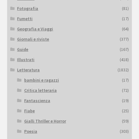
Fotografia
(81)
Fumetti
(17)
Geografia e Viaggi
(64)
Giornali e riviste
(377)
Guide
(167)
Illustrati
(418)
Letteratura
(1832)
bambini e ragazzi
(17)
Critica letteraria
(72)
Fantascienza
(19)
Fiabe
(25)
Gialli Thriller e Horror
(59)
Poesia
(303)