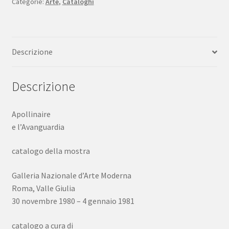
Categorie:
Arte
,
Cataloghi
GNAM
1980
quantità
Descrizione
Descrizione
Apollinaire
e l’Avanguardia
catalogo della mostra
Galleria Nazionale d’Arte Moderna
Roma, Valle Giulia
30 novembre 1980 – 4 gennaio 1981
catalogo a cura di