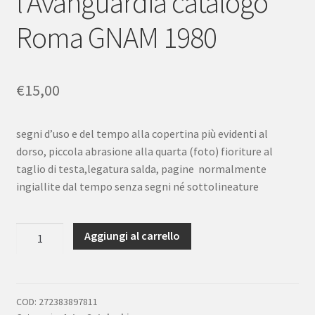
l’Avanguardia catalogo
Roma GNAM 1980
€
15,00
segni d’uso e del tempo alla copertina più evidenti al
dorso, piccola abrasione alla quarta (foto) fioriture al
taglio di testa,legatura salda, pagine normalmente
ingiallite dal tempo senza segni né sottolineature
Apollinaire
Aggiungi al carrello
e
l'Avanguardia
catalogo
Roma
COD:
272383897811