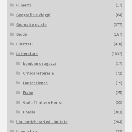
Fumetti
(17)
Geografia e Viaggi
(64)
Giornali e riviste
(377)
Guide
(167)
Illustrati
(418)
Letteratura
(1832)
bambini e ragazzi
(17)
Critica letteraria
(72)
Fantascienza
(19)
Fiabe
(25)
Gialli Thriller e Horror
(59)
Poesia
(303)
libri antichi rari ed. limitate
(284)
Linguistica
(22)