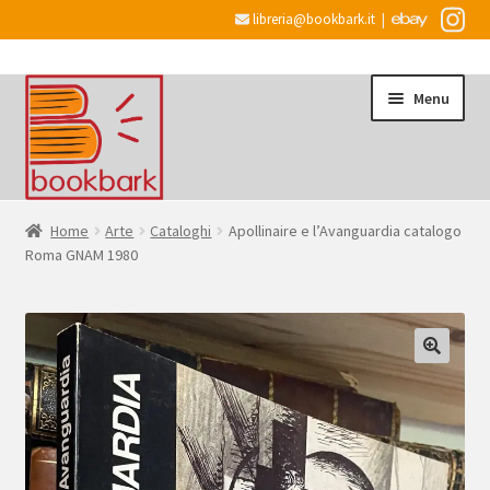
libreria@bookbark.it
|
Vai
Vai
Menu
alla
al
navigazione
contenuto
Home
Home
Arte
Cataloghi
Apollinaire e l’Avanguardia catalogo
Roma GNAM 1980
Espandi
Informazioni
il
menu
Desiderata
child
Checkout
Espandi
Account
il