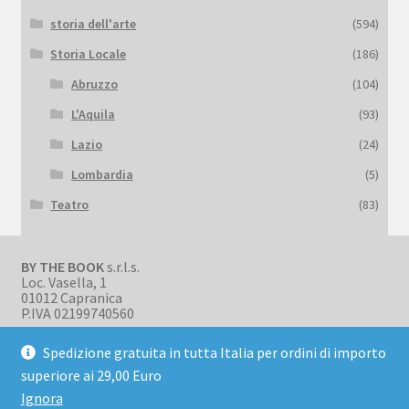
storia dell'arte
(594)
Storia Locale
(186)
Abruzzo
(104)
L'Aquila
(93)
Lazio
(24)
Lombardia
(5)
Teatro
(83)
BY THE BOOK
s.r.l.s.
Loc. Vasella, 1
01012 Capranica
P.IVA 02199740560
Spedizione gratuita in tutta Italia per ordini di importo
superiore ai 29,00 Euro
Ignora
© BookBark 2026