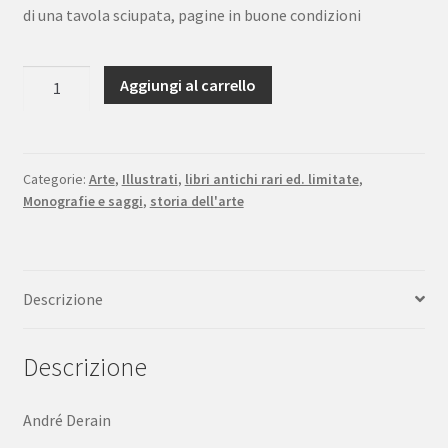
di una tavola sciupata, pagine in buone condizioni
André
Aggiungi al carrello
Derain
par
André
Salmon
Categorie:
Arte
,
Illustrati
,
libri antichi rari ed. limitate
,
Monografie e saggi
,
storia dell'arte
XXe
Siècle
2
Éditions
Descrizione
des
Chroniques
du
Descrizione
Jour
Paris
André Derain
1929