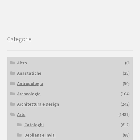
Categorie
Altro
(0)
Anastatiche
(25)
Antropologia
(50)
Archeologia
(104)
Architettura e Design
(242)
Arte
(1481)
Cataloghi
(612)
Depliant e inviti
(88)