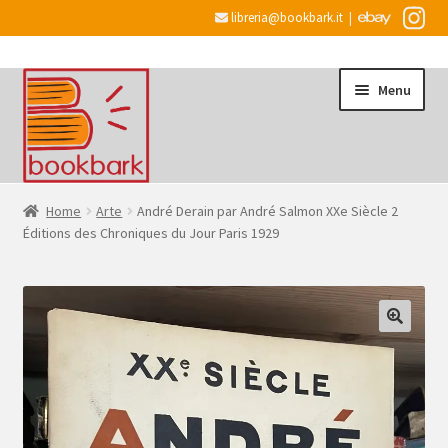
libreria@bookbark.it
|
Vai
Vai
Menu
alla
al
navigazione
contenuto
Home
Home
Arte
André Derain par André Salmon XXe Siècle 2
Éditions des Chroniques du Jour Paris 1929
Espandi
Informazioni
il
menu
Desiderata
child
Checkout
Espandi
Account
il