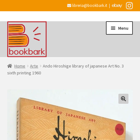
libreria@bookbark.it
|
Vai
Vai
Menu
alla
al
navigazione
contenuto
Home
Home
Arte
Ando Hiroshige library of japanese Art No. 3
sixth printing 1960
Espandi
Informazioni
il
menu
Desiderata
child
Checkout
Espandi
Account
il