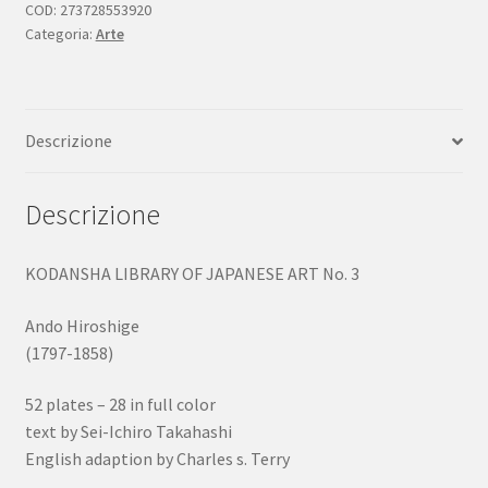
japanese
COD:
273728553920
Categoria:
Arte
Art
No.
3
sixth
Descrizione
printing
1960
quantità
Descrizione
KODANSHA LIBRARY OF JAPANESE ART No. 3
Ando Hiroshige
(1797-1858)
52 plates – 28 in full color
text by Sei-Ichiro Takahashi
English adaption by Charles s. Terry