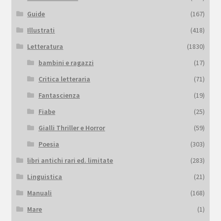
Guide
(167)
Illustrati
(418)
Letteratura
(1830)
bambini e ragazzi
(17)
Critica letteraria
(71)
Fantascienza
(19)
Fiabe
(25)
Gialli Thriller e Horror
(59)
Poesia
(303)
libri antichi rari ed. limitate
(283)
Linguistica
(21)
Manuali
(168)
Mare
(1)