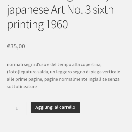
japanese Art No. 3 sixth
printing 1960
€
35,00
normali segni d’uso e del tempo alla copertina,
(foto)legatura salda, un leggero segno di piega verticale
alle prime pagine, pagine normalmente ingiallite senza
sottolineature
Ando
Aggiungi al carrello
Hiroshige
library
of