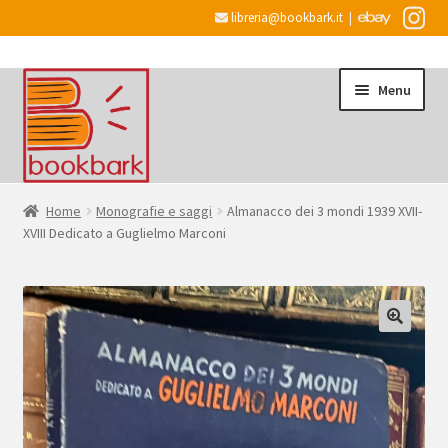
libreria@bookbark.it
|
Vai
Vai
Menu
alla
al
navigazione
contenuto
Home
Home
Monografie e saggi
Almanacco dei 3 mondi 1939 XVII-
XVIII Dedicato a Guglielmo Marconi
Espandi
Informazioni
il
menu
Desiderata
child
Checkout
Espandi
Account
il