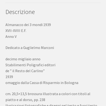
Marconi
quantità
Descrizione
Almanacco dei 3 mondi 1939
XVII-XVIII E.F.
Anno V
Dedicato a Guglielmo Marconi
decimo migliaio anno
Stabilimenti Poligrafici editori
de ” il Resto del Carlino”
1939
omaggio dalla Cassa di Risparmio in Bologna
cm. 20,5×13,5 brossura illustrata a colori con titoli al
piatto e al dorso, pp. 238
llustrazioni fotografiche e disegni nel testo e fuori testo.