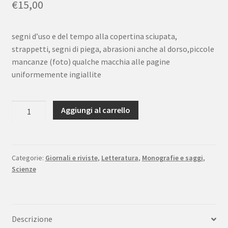
€
15,00
segni d’uso e del tempo alla copertina sciupata,
strappetti, segni di piega, abrasioni anche al dorso,piccole
mancanze (foto) qualche macchia alle pagine
uniformemente ingiallite
Almanacco
Aggiungi al carrello
dei
3
mondi
1939
Categorie:
Giornali e riviste
,
Letteratura
,
Monografie e saggi
,
Scienze
XVII-
XVIII
Dedicato
a
Descrizione
Guglielmo