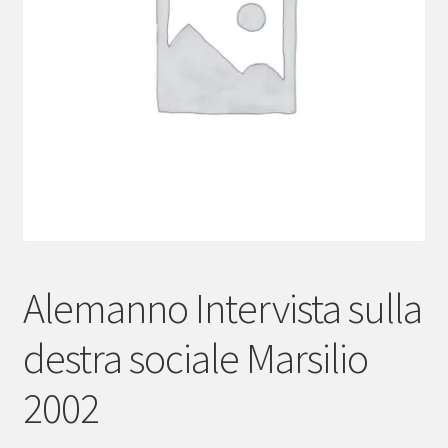
menu
child
Alemanno Intervista sulla
destra sociale Marsilio
2002