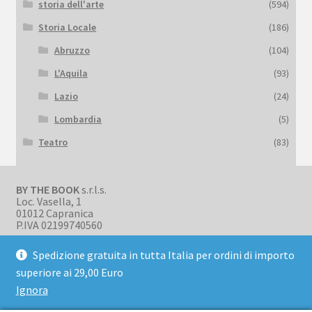
storia dell'arte
(594)
Storia Locale
(186)
Abruzzo
(104)
L'Aquila
(93)
Lazio
(24)
Lombardia
(5)
Teatro
(83)
BY THE BOOK
s.r.l.s.
Loc. Vasella, 1
01012 Capranica
P.IVA 02199740560
Spedizione gratuita in tutta Italia per ordini di importo
superiore ai 29,00 Euro
Ignora
© BookBark 2026
Privacy Policy
Realizzato con WooCommerce
.