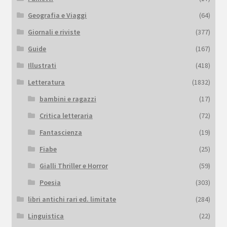
Geografia e Viaggi
(64)
Giornali e riviste
(377)
Guide
(167)
Illustrati
(418)
Letteratura
(1832)
bambini e ragazzi
(17)
Critica letteraria
(72)
Fantascienza
(19)
Fiabe
(25)
Gialli Thriller e Horror
(59)
Poesia
(303)
libri antichi rari ed. limitate
(284)
Linguistica
(22)