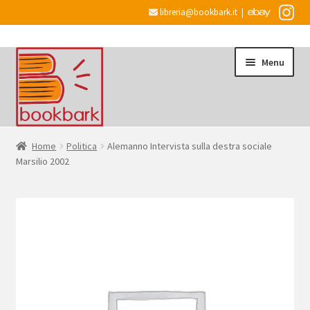
libreria@bookbark.it
|
Vai
Vai
Menu
alla
al
navigazione
contenuto
Home
Home
Politica
Alemanno Intervista sulla destra sociale
Marsilio 2002
Espandi
Informazioni
il
menu
Desiderata
child
Checkout
Espandi
Account
il