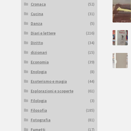
Cronaca
(52)
Cucina
(31)
Danza
(5)
Diari e lettere
(216)
Diritto
(34)
dizionari
(15)
Economia
(39)
Enologia
(8)
Esoterismo e magia
(44)
Esplorazioni e scoperte
(61)
Filologia
(3)
Filosofia
(185)
Fotografia
(81)
Fumetti
(17)