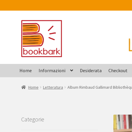
Vai
Vai
alla
al
navigazione
contenuto
Home
Informazioni
Desiderata
Checkout
Home
Letteratura
Album Rimbaud Gallimard Bibliothèqu
Categorie