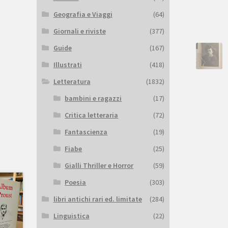
Geografia e Viaggi
(64)
Giornali e riviste
(377)
Guide
(167)
Illustrati
(418)
Letteratura
(1832)
bambini e ragazzi
(17)
Critica letteraria
(72)
Fantascienza
(19)
Fiabe
(25)
Gialli Thriller e Horror
(59)
Poesia
(303)
libri antichi rari ed. limitate
(284)
Linguistica
(22)