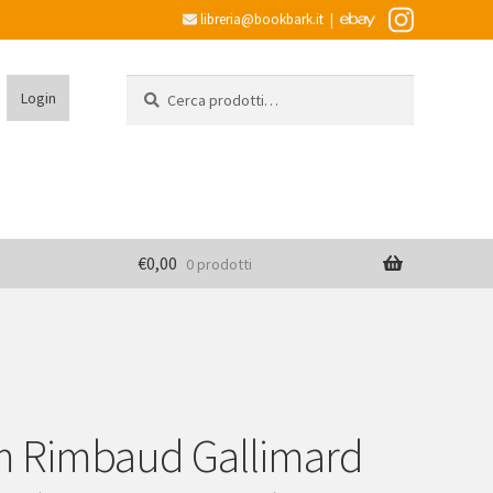
libreria@bookbark.it
|
Cerca:
Cerca
Login
€
0,00
0 prodotti
 Rimbaud Gallimard