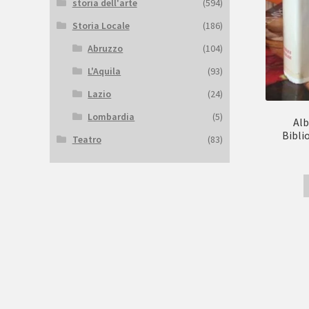
storia dell'arte
(594)
Storia Locale
(186)
Abruzzo
(104)
L'Aquila
(93)
Lazio
(24)
Lombardia
(5)
Alb
Bibli
Teatro
(83)