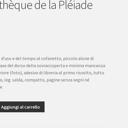
othèque de la Pléiade
 d’uso e del tempo al cofanetto, piccolo alone di
base del dorso della sovraccoperta e minima mancanza
iore (foto), adesivo di libreria al primo risvolto, tutto
mo, leg. salda, compatto, pagine senza segni né
re
Aggiungi al carrello