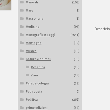
Manuali
(168)
Mare
(1)
Massoneria
(1)
Medicina
(93)
Descrizi
Monografie e saggi
(2041)
Montagna
(32)
Musica
(80)
natura e animali
(50)
Botanica
(10)
Cani
(13)
Parapsicologia
(13)
Pedagogia
(5)
Politica
(267)
prime edizioni
(59)