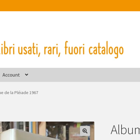
Account
e de la Pléiade 1967
Album