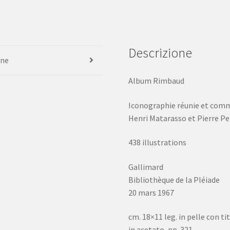
Descrizione
one
Album Rimbaud
Iconographie réunie et com
Henri Matarasso et Pierre Pet
438 illustrations
Gallimard
Bibliothèque de la Pléiade
20 mars 1967
cm. 18×11 leg. in pelle con tit
in acetato, pp. 321