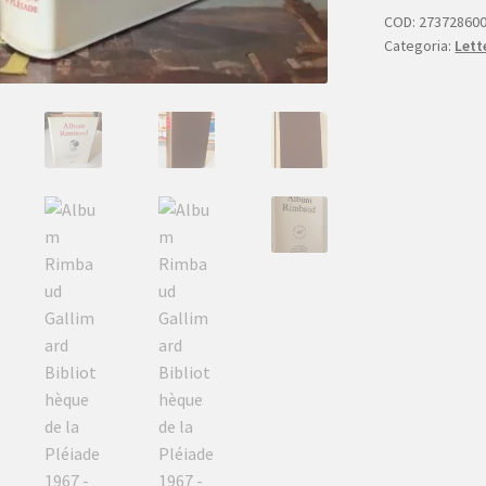
de
COD:
27372860
Categoria:
Lett
la
Pléiade
1967
quantità