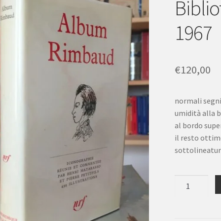
Bibli
1967
€
120,00
normali segni
umidità alla 
al bordo super
il resto otti
sottolineatu
Album
Rimbaud
Gallimard
Bibliothèque