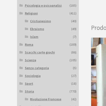
Psicologia e psicoanalisi
(185)
Religioni
(411)
Cristianesimo
(40)
Prodot
Ebraismo
(49)
Islam
(7)
Roma
(189)
Scacchi carte giochi
(86)
Scienze
(105)
Senza categoria
(5)
Sociologia
(27)
Sport
(18)
Storia
(770)
Rivoluzione Francese
(42)