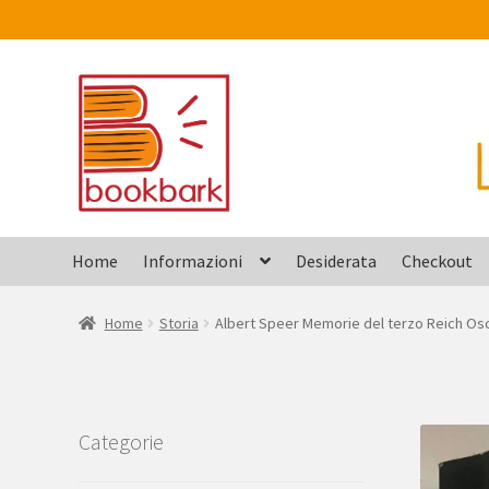
Vai
Vai
alla
al
navigazione
contenuto
Home
Informazioni
Desiderata
Checkout
Home
Storia
Albert Speer Memorie del terzo Reich Os
Categorie