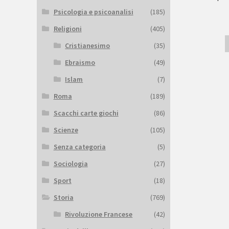
Psicologia e psicoanalisi
(185)
Religioni
(405)
Cristianesimo
(35)
Ebraismo
(49)
Islam
(7)
Roma
(189)
Scacchi carte giochi
(86)
Scienze
(105)
Senza categoria
(5)
Sociologia
(27)
Sport
(18)
Storia
(769)
Rivoluzione Francese
(42)