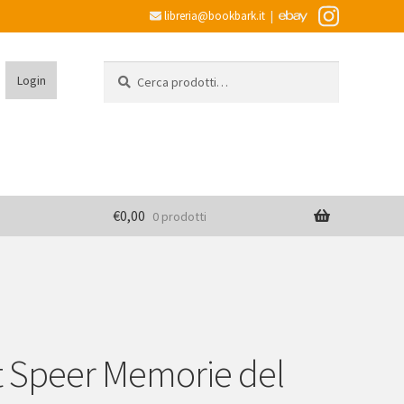
libreria@bookbark.it
|
Cerca:
Cerca
Login
€
0,00
0 prodotti
t Speer Memorie del