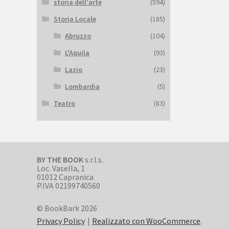
storia dell'arte
(594)
Storia Locale
(185)
Abruzzo
(104)
L'Aquila
(93)
Lazio
(23)
Lombardia
(5)
Teatro
(83)
BY THE BOOK
s.r.l.s.
Loc. Vasella, 1
01012 Capranica
P.IVA 02199740560
© BookBark 2026
Privacy Policy
Realizzato con WooCommerce
.