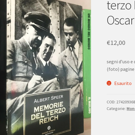
terzo
Oscar
€
12,00
segni d’uso e 
(foto) pagine
Esaurito
COD:
27420936
Categorie:
Mono