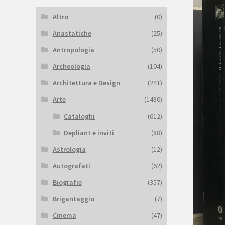
Altro
(0)
Anastatiche
(25)
Antropologia
(50)
Archeologia
(104)
Architettura e Design
(241)
Arte
(1480)
Cataloghi
(612)
Depliant e inviti
(88)
Astrologia
(12)
Autografati
(62)
Biografie
(357)
Brigantaggio
(7)
Cinema
(47)