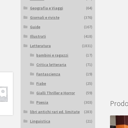
Geografia e Viaggi
(64)
Giornali e riviste
(376)
Guide
(167)
Illustrati
(418)
Letteratura
(1831)
bambini e ragazzi
(17)
Critica letteraria
(71)
Fantascienza
(19)
Fiabe
(25)
Gialli Thriller e Horror
(59)
Prodot
Poesia
(303)
libri antichi rari ed. limitate
(283)
Linguistica
(21)