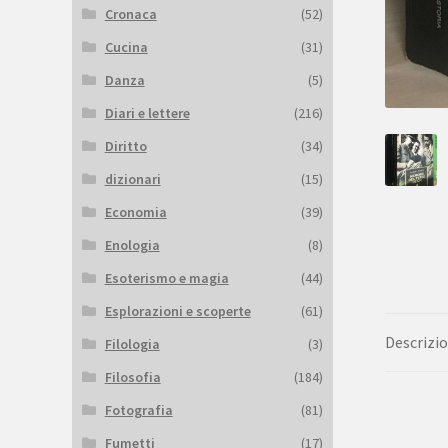
Cronaca
(52)
Cucina
(31)
Danza
(5)
Diari e lettere
(216)
Diritto
(34)
dizionari
(15)
Economia
(39)
Enologia
(8)
Esoterismo e magia
(44)
Esplorazioni e scoperte
(61)
Descrizi
Filologia
(3)
Filosofia
(184)
Fotografia
(81)
Fumetti
(17)