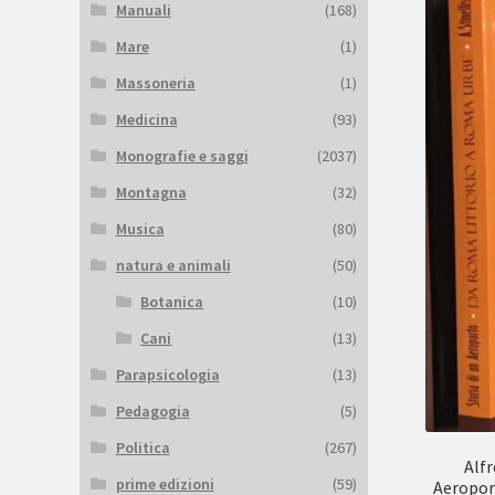
Manuali
(168)
Mare
(1)
Massoneria
(1)
Medicina
(93)
Monografie e saggi
(2037)
Montagna
(32)
Musica
(80)
natura e animali
(50)
Botanica
(10)
Cani
(13)
Parapsicologia
(13)
Pedagogia
(5)
Politica
(267)
Alfr
prime edizioni
(59)
Aeropor