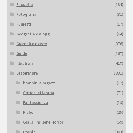
Filosofia
(184)
Fotografia
(81)
Fumetti
(17)
Geografia e Viaggi
(64)
Giornali e riviste
(376)
Guide
(167)
Illustrati
(418)
Letteratura
(1831)
bambini e ragazzi
(17)
Critica letteraria
(71)
Fantascienza
(19)
Fiabe
(25)
Gialli Thriller e Horror
(59)
Poesia
(303)