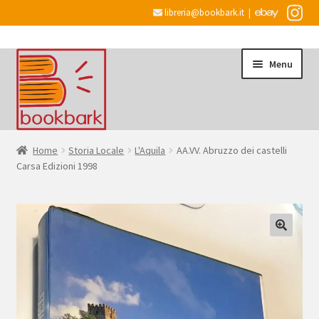
libreria@bookbark.it
|
Vai
Vai
Menu
alla
al
navigazione
contenuto
Home
Home
Storia Locale
L'Aquila
AA.VV. Abruzzo dei castelli
Carsa Edizioni 1998
Espandi
Informazioni
il
menu
Desiderata
child
Checkout
Espandi
Account
il