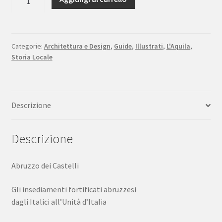
Abruzzo
dei
castelli
Carsa
Categorie:
Architettura e Design
,
Guide
,
Illustrati
,
L'Aquila
,
Storia Locale
Edizioni
1998
quantità
Descrizione
Descrizione
Abruzzo dei Castelli
Gli insediamenti fortificati abruzzesi
dagli Italici all’Unità d’Italia