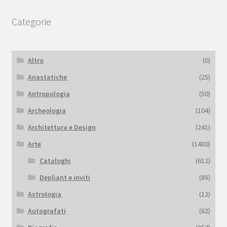
Categorie
Altro
(0)
Anastatiche
(25)
Antropologia
(50)
Archeologia
(104)
Architettura e Design
(241)
Arte
(1480)
Cataloghi
(612)
Depliant e inviti
(88)
Astrologia
(12)
Autografati
(62)