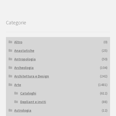
Categorie
Altro
(0)
Anastatiche
(25)
Antropologia
(50)
Archeologia
(104)
Architettura e Design
(242)
Arte
(1481)
Cataloghi
(612)
Depliant e inviti
(88)
Astrologia
(12)