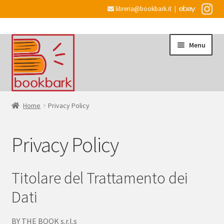
libreria@bookbark.it
|
Vai
Vai
Menu
alla
al
navigazione
contenuto
Home
Home
Privacy Policy
Espandi
Informazioni
Privacy Policy
il
menu
Desiderata
child
Titolare del Trattamento dei
Checkout
Dati
Espandi
Account
il
BY THE BOOK s.r.l.s